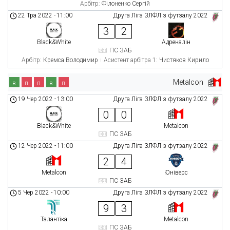
Арбітр:
Філоненко Сергій
22 Тра 2022
-
11:00
Друга Ліга ЗЛФЛ з футзалу 2022
3
2
Black&White
Адреналін
ПС ЗАБ
Арбітр:
Кремса Володимир
Асистент арбітра 1:
Чистяков Кирило
Metalcon
в
п
п
в
п
19 Чер 2022
-
13:00
Друга Ліга ЗЛФЛ з футзалу 2022
0
0
Black&White
Metalcon
ПС ЗАБ
12 Чер 2022
-
11:00
Друга Ліга ЗЛФЛ з футзалу 2022
2
4
Metalcon
Юніверс
ПС ЗАБ
5 Чер 2022
-
10:00
Друга Ліга ЗЛФЛ з футзалу 2022
9
3
Талантіка
Metalcon
ПС ЗАБ