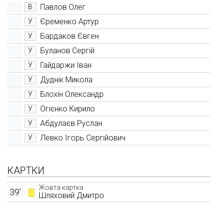
Павлов Олег
В
Єременко Артур
У
Бардаков Євген
У
Буланов Сергій
У
Гайдаржи Іван
У
Дуднік Микола
У
Блохін Олександр
У
Огієнко Кирило
У
Абдулаєв Руслан
У
Левко Ігорь Сергійович
У
КАРТКИ
Жовта картка
39'
Шляховий Дмитро