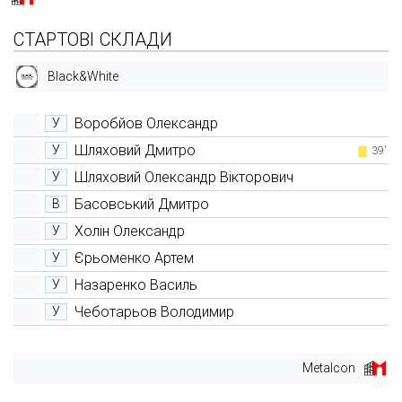
СТАРТОВІ СКЛАДИ
Black&White
Воробйов Олександр
У
Шляховий Дмитро
У
39'
Шляховий Олександр Вікторович
У
Басовський Дмитро
В
Холін Олександр
У
Єрьоменко Артем
У
Назаренко Василь
У
Чеботарьов Володимир
У
Metalcon