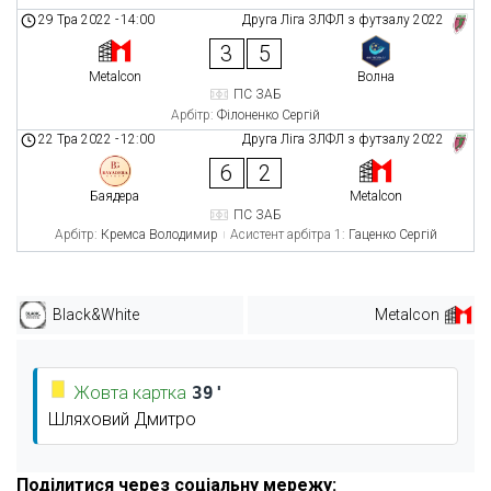
29 Тра 2022
-
14:00
Друга Ліга ЗЛФЛ з футзалу 2022
3
5
Metalcon
Волна
ПС ЗАБ
Арбітр:
Філоненко Сергій
22 Тра 2022
-
12:00
Друга Ліга ЗЛФЛ з футзалу 2022
6
2
Баядера
Metalcon
ПС ЗАБ
Арбітр:
Кремса Володимир
Асистент арбітра 1:
Гаценко Сергій
Black&White
Metalcon
Жовта картка
39'
Шляховий Дмитро
Поділитися через соціальну мережу: