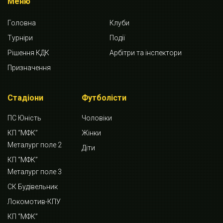
Меню
Головна
Клуби
Турніри
Події
Рішення КДК
Арбітри та інспектори
Призначення
Стадіони
Футболісти
ПС Юність
Чоловіки
КП “МФК”
Жінки
Металург поле 2
Діти
КП “МФК”
Металург поле 3
СК Будівельник
Локомотив-КПУ
КП “МФК”