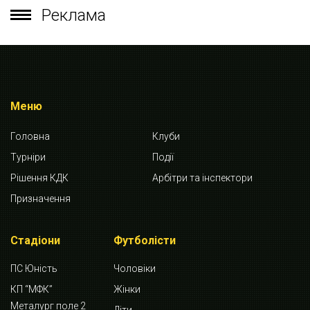
Реклама
Меню
Головна
Клуби
Турніри
Події
Рішення КДК
Арбітри та інспектори
Призначення
Стадіони
Футболісти
ПС Юність
Чоловіки
КП “МФК”
Жінки
Металург поле 2