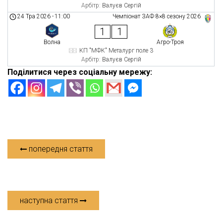
Арбітр:
Валуєв Сергій
24 Тра 2026
-
11:00
Чемпіонат ЗАФ 8×8 сезону 2026
1
1
Волна
Агро-Троя
КП "МФК" Металург поле 3
Арбітр:
Валуєв Сергій
Поділитися через соціальну мережу:
попередня стаття
наступна стаття