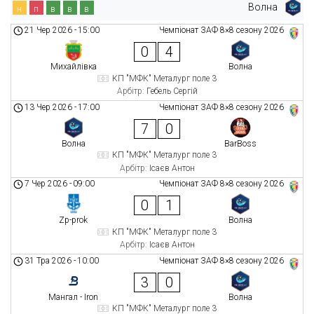
Волна
н
п
в
в
в
21 Чер 2026
-
15:00
Чемпіонат ЗАФ 8×8 сезону 2026
0
4
Михайлівка
Волна
КП "МФК" Металург поле 3
Арбітр:
Гебель Сергій
13 Чер 2026
-
17:00
Чемпіонат ЗАФ 8×8 сезону 2026
7
0
Волна
BarBoss
КП "МФК" Металург поле 3
Арбітр:
Ісаєв Антон
7 Чер 2026
-
09:00
Чемпіонат ЗАФ 8×8 сезону 2026
0
1
Zp-prok
Волна
КП "МФК" Металург поле 3
Арбітр:
Ісаєв Антон
31 Тра 2026
-
10:00
Чемпіонат ЗАФ 8×8 сезону 2026
3
0
Мангал - Iron
Волна
КП "МФК" Металург поле 3