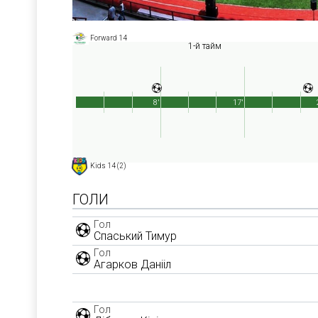
Forward 14
1-й тайм
8'
17'
Kids 14 (2)
ГОЛИ
Гол
Спаський Тимур
Гол
Агарков Данііл
Гол