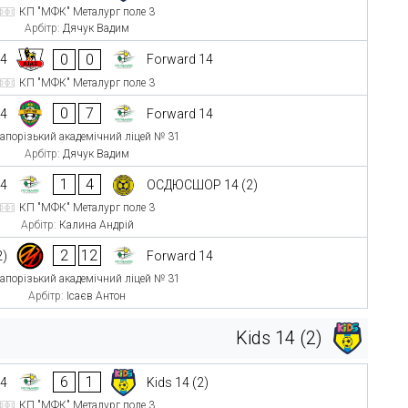
КП "МФК" Металург поле 3
Арбітр:
Дячук Вадим
0
0
14
Forward 14
КП "МФК" Металург поле 3
0
7
14
Forward 14
апорізький академічний ліцей № 31
Арбітр:
Дячук Вадим
1
4
14
ОСДЮСШОР 14 (2)
КП "МФК" Металург поле 3
Арбітр:
Калина Андрій
2
12
2)
Forward 14
апорізький академічний ліцей № 31
Арбітр:
Ісаєв Антон
Kids 14 (2)
6
1
14
Kids 14 (2)
КП "МФК" Металург поле 3