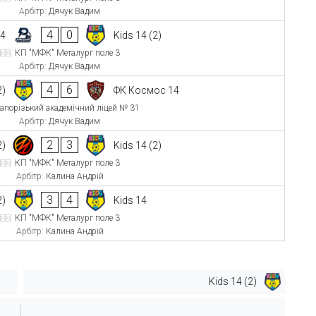
Арбітр:
Дячук Вадим
4
0
14
Kids 14 (2)
КП "МФК" Металург поле 3
Арбітр:
Дячук Вадим
4
6
2)
ФК Космос 14
апорізький академічний ліцей № 31
Арбітр:
Дячук Вадим
2
3
2)
Kids 14 (2)
КП "МФК" Металург поле 3
Арбітр:
Калина Андрій
3
4
2)
Kids 14
КП "МФК" Металург поле 3
Арбітр:
Калина Андрій
Kids 14 (2)