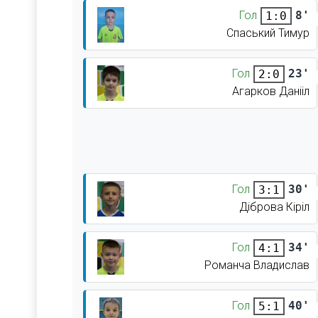
Гол
8'
1:0
Спаський Тимур
Гол
23'
2:0
Агарков Данііл
Гол
30'
3:1
Діброва Кіріл
Гол
34'
4:1
Романча Владислав
Гол
40'
5:1