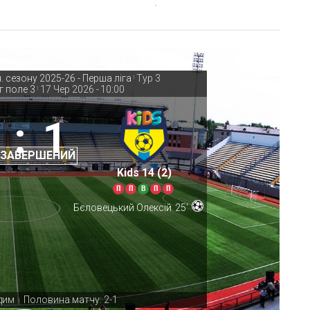
. сезону 2025-26 - Перша ліга
Тур 3
|
г поле 3
17 Чер 2026
-
10:00
|
:
1
 ЗАВЕРШЕНИЙ
Kids 14 (2)
П
П
В
П
П
Бєловецький Олексій
25'
дим
Половина матчу: 2-1
|