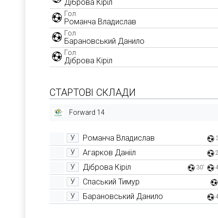
Діброва Кіріл
Гол
Романча Владислав
Гол
Барановський Данило
Гол
Діброва Кіріл
СТАРТОВІ СКЛАДИ
Forward 14
Романча Владислав
У
Агарков Данііл
У
Діброва Кіріл
У
30'
Спаський Тимур
У
Барановський Данило
У