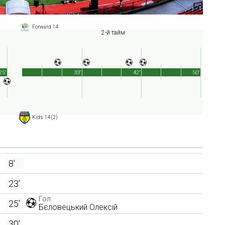
Forward 14
2-й тайм
25'
33'
42'
50'
Kids 14 (2)
8'
23'
Гол
25'
Бєловецький Олексій
30'