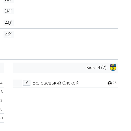
34'
40'
42'
Kids 14 (2)
Бєловецький Олексій
У
34'
25'
23'
42'
8'
40'