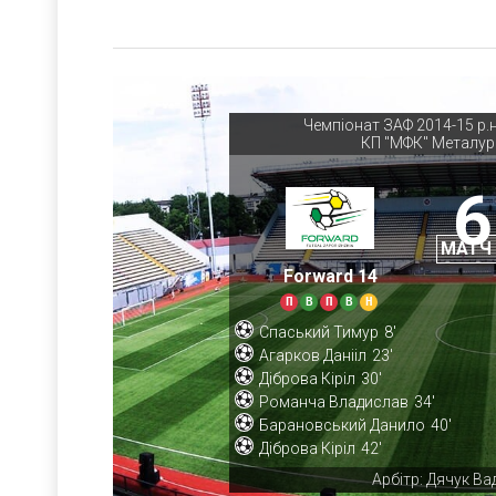
Чемпіонат ЗАФ 2014-15 р.н
КП "МФК" Металур
6
МАТЧ
Forward 14
П
В
П
В
Н
Спаський Тимур
8'
Агарков Данііл
23'
Діброва Кіріл
30'
Романча Владислав
34'
Барановський Данило
40'
Діброва Кіріл
42'
Арбітр: Дячук Ва