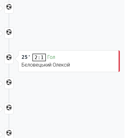
25'
Гол
2:1
Бєловецький Олексій