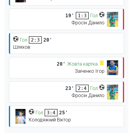
19'
Гол
1:3
Фросін Данило
Гол
20'
2:3
Шляхов
20'
Жовта картка
Заіченко Ігор
23'
Гол
2:4
Фросін Данило
Гол
25'
3:4
Колодяжний Віктор