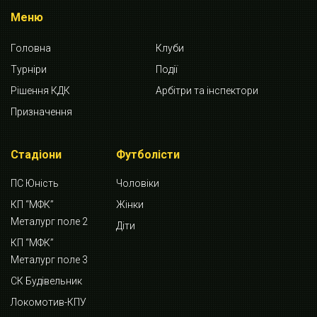
Меню
Головна
Клуби
Турніри
Події
Рішення КДК
Арбітри та інспектори
Призначення
Стадіони
Футболісти
ПС Юність
Чоловіки
КП “МФК”
Жінки
Металург поле 2
Діти
КП “МФК”
Металург поле 3
СК Будівельник
Локомотив-КПУ