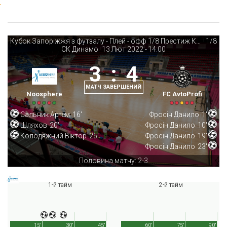
Кубок Запоріжжя з футзалу - Плей - офф 1/8 Престиж Кап Кубка
1/8
|
СК Динамо
13 Лют 2022
-
14:00
|
3
:
4
МАТЧ ЗАВЕРШЕНИЙ
Noosphere
FC AvtoProfi
Сальник Артем
16'
Фросін Данило
1'
Шляхов
20'
Фросін Данило
10'
Колодяжний Віктор
25'
Фросін Данило
19'
Фросін Данило
23'
Половина матчу: 2-3
1-й тайм
2-й тайм
15'
30'
45'
60'
75'
90'