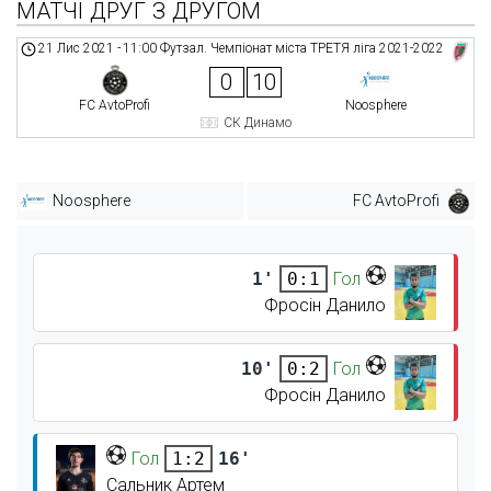
МАТЧІ ДРУГ З ДРУГОМ
21 Лис 2021
-
11:00
Футзал. Чемпіонат міста ТРЕТЯ ліга 2021-2022
0
10
FC AvtoProfi
Noosphere
СК Динамо
Noosphere
FC AvtoProfi
1'
Гол
0:1
Фросін Данило
10'
Гол
0:2
Фросін Данило
Гол
16'
1:2
Сальник Артем