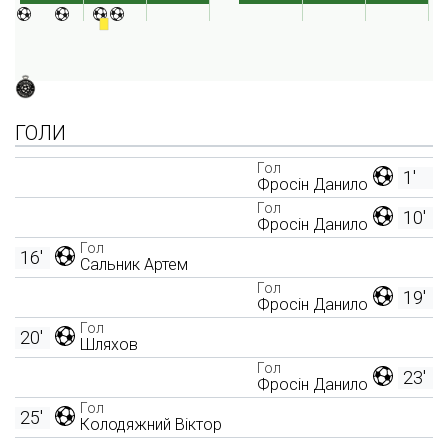
ГОЛИ
Гол
1'
Фросін Данило
Гол
10'
Фросін Данило
Гол
16'
Сальник Артем
Гол
19'
Фросін Данило
Гол
20'
Шляхов
Гол
23'
Фросін Данило
Гол
25'
Колодяжний Віктор