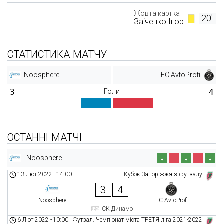
Жовта картка
20'
Заіченко Ігор
СТАТИСТИКА МАТЧУ
Noosphere
FC AvtoProfi
3
Голи
4
ОСТАННІ МАТЧІ
Noosphere
в
п
в
п
в
13 Лют 2022
-
14:00
Кубок Запоріжжя з футзалу
3
4
Noosphere
FC AvtoProfi
СК Динамо
6 Лют 2022
-
10:00
Футзал. Чемпіонат міста ТРЕТЯ ліга 2021-2022