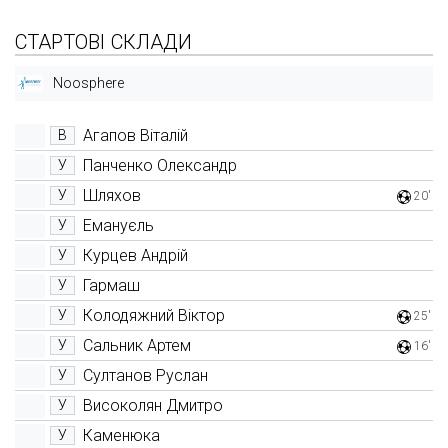
СТАРТОВІ СКЛАДИ
Noosphere
Агапов Віталій
В
Панченко Олександр
У
Шляхов
У
20'
Емануєль
У
Курцев Андрій
У
Гармаш
У
Колодяжний Віктор
У
25'
Сальник Артем
У
16'
Султанов Руслан
У
Високолян Дмитро
У
Каменюка
У