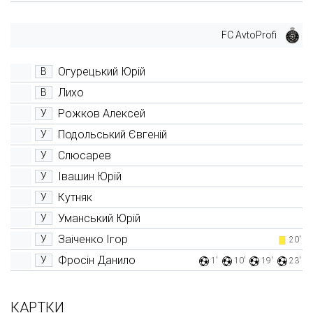
FC AvtoProfi
Огурецький Юрій
В
Лихо
В
Рожков Алексей
У
Подольський Євгеній
У
Слюсарев
У
Івашин Юрій
У
Кутняк
У
Уманський Юрій
У
Заіченко Ігор
У
20'
Фросін Данило
У
1'
10'
19'
23'
КАРТКИ