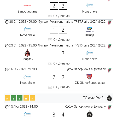
2
3
Запоріжсталь
Noosphere
СК Динамо
30 Січ 2022
-
09:00
Футзал. Чемпіонат міста ТРЕТЯ ліга 2021-2022
1
2
Noosphere
Beluga
СК Динамо
23 Січ 2022
-
15:00
Футзал. Чемпіонат міста ТРЕТЯ ліга 2021-2022
1
7
Спартак
Noosphere
СК Динамо
16 Січ 2022
-
20:00
Кубок Запоріжжя з футзалу
2
3
Noosphere
ФК Зірка-Запоріжжя
СК Динамо
FC AvtoProfi
н
в
в
н
н
13 Лют 2022
-
14:00
Кубок Запоріжжя з футзалу
3
4