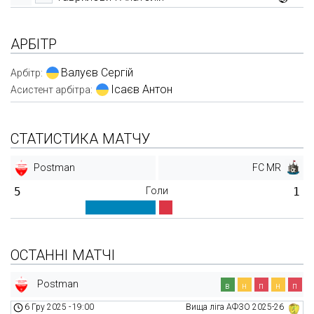
АРБІТР
Валуєв Сергій
Арбітр:
Ісаєв Антон
Асистент арбітра:
СТАТИСТИКА МАТЧУ
Postman
FC MR
5
Голи
1
ОСТАННІ МАТЧІ
Postman
в
н
п
н
п
6 Гру 2025
-
19:00
Вища ліга АФЗО 2025-26