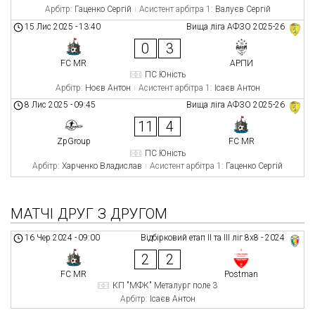
Арбітр:
Гаценко Сергій
Асистент арбітра 1:
Валуєв Сергій
15 Лис 2025
-
13:40
Вища ліга АФЗО 2025-26
0
3
FC MR
АРПИ
ПС Юність
Арбітр:
Ноєв Антон
Асистент арбітра 1:
Ісаєв Антон
8 Лис 2025
-
09:45
Вища ліга АФЗО 2025-26
11
4
ZpGroup
FC MR
ПС Юність
Арбітр:
Харченко Владислав
Асистент арбітра 1:
Гаценко Сергій
МАТЧІ ДРУГ З ДРУГОМ
16 Чер 2024
-
09:00
Відбірковий етап ІІ та ІІІ ліг 8x8 - 2024
2
2
FC MR
Postman
КП "МФК" Металург поле 3
Арбітр:
Ісаєв Антон