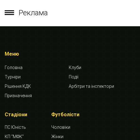
Реклама
Меню
Головна
Клуби
Турніри
Події
Рішення КДК
Арбітри та інспектори
Призначення
Стадіони
Футболісти
ПС Юність
Чоловіки
КП “МФК”
Жінки