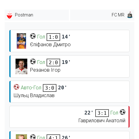
Postman
FC MR
Гол
14'
1:0
Єпіфанов Дмитро
Гол
19'
2:0
Резанов Ігор
Авто-Гол
20'
3:0
Шульц Владислав
22'
Гол
3:1
Гаврилович Анатолій
Гол
26'
4:1