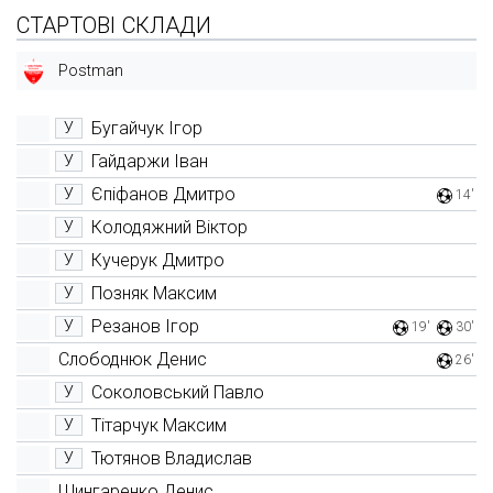
СТАРТОВІ СКЛАДИ
Postman
Бугайчук Ігор
У
Гайдаржи Іван
У
Єпіфанов Дмитро
У
14'
Колодяжний Віктор
У
Кучерук Дмитро
У
Позняк Максим
У
Резанов Ігор
У
19'
30'
Слободнюк Денис
26'
Соколовський Павло
У
Тітарчук Максим
У
Тютянов Владислав
У
Шингаренко Денис