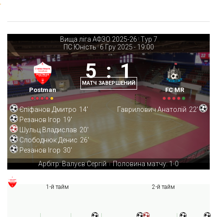
Вища ліга АФЗО 2025-26
Тур 7
|
ПС Юність
6 Гру 2025
-
19:00
|
5
:
1
МАТЧ ЗАВЕРШЕНИЙ
Postman
FC MR
Єпіфанов Дмитро
14'
Гаврилович Анатолій
22'
Резанов Ігор
19'
Шульц Владислав
20'
Слободнюк Денис
26'
Резанов Ігор
30'
Арбітр: Валуєв Сергій
Половина матчу: 1-0
|
1-й тайм
2-й тайм