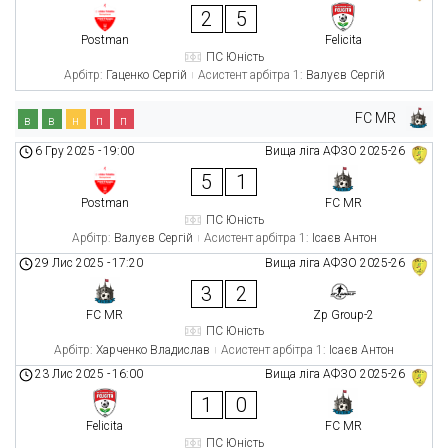
2
5
Postman
Felicita
ПС Юність
Арбітр:
Гаценко Сергій
Асистент арбітра 1:
Валуєв Сергій
FC MR
в
в
н
п
п
6 Гру 2025
-
19:00
Вища ліга АФЗО 2025-26
5
1
Postman
FC MR
ПС Юність
Арбітр:
Валуєв Сергій
Асистент арбітра 1:
Ісаєв Антон
29 Лис 2025
-
17:20
Вища ліга АФЗО 2025-26
3
2
FC MR
Zp Group-2
ПС Юність
Арбітр:
Харченко Владислав
Асистент арбітра 1:
Ісаєв Антон
23 Лис 2025
-
16:00
Вища ліга АФЗО 2025-26
1
0
Felicita
FC MR
ПС Юність