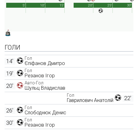
5'
10'
15'
20'
25'
30'
ГОЛИ
Гол
14'
Єпіфанов Дмитро
Гол
19'
Резанов Ігор
Авто-Гол
20'
Шульц Владислав
Гол
22'
Гаврилович Анатолій
Гол
26'
Слободнюк Денис
Гол
30'
Резанов Ігор