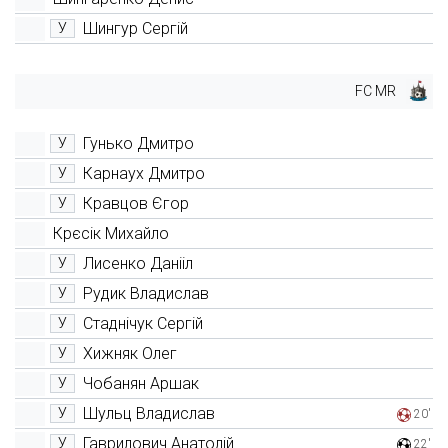
Шингур Сергій
У
FC MR
Гунько Дмитро
У
Карнаух Дмитро
У
Кравцов Єгор
У
Крєсік Михайло
Лисенко Данііл
У
Рудик Владислав
У
Стаднічук Сергій
У
Хижняк Олег
У
Чобанян Аршак
У
Шульц Владислав
У
20'
Гаврилович Анатолій
У
22'