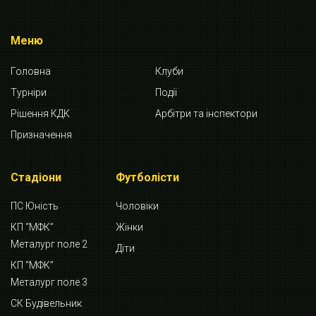
Меню
Головна
Клуби
Турніри
Події
Рішення КДК
Арбітри та інспектори
Призначення
Стадіони
Футболісти
ПС Юність
Чоловіки
КП “МФК”
Жінки
Металург поле 2
Діти
КП “МФК”
Металург поле 3
СК Будівельник