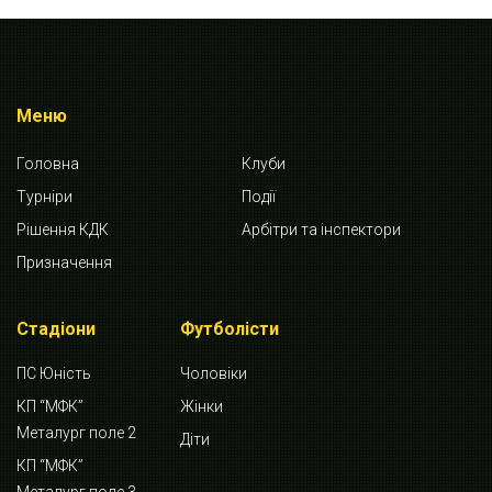
Меню
Головна
Клуби
Турніри
Події
Рішення КДК
Арбітри та інспектори
Призначення
Стадіони
Футболісти
ПС Юність
Чоловіки
КП “МФК”
Жінки
Металург поле 2
Діти
КП “МФК”