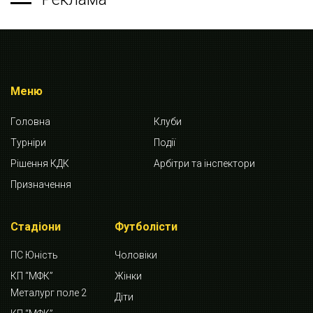
Меню
Головна
Клуби
Турніри
Події
Рішення КДК
Арбітри та інспектори
Призначення
Стадіони
Футболісти
ПС Юність
Чоловіки
КП “МФК”
Жінки
Металург поле 2
Діти