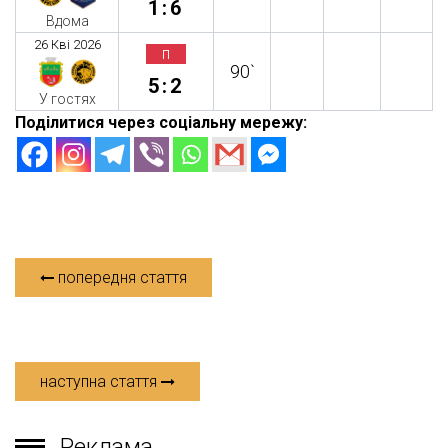
1:6
Вдома
26 Кві 2026
п
90`
5:2
У гостях
Поділитися через соціальну мережу:
попередня стаття
наступна стаття
Реклама