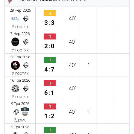
28 Чер 2026
н
40`
3:3
У гостях
7 Чер 2026
п
40`
2:0
У гостях
23 Тра 2026
в
40`
1
4:7
У гостях
16 Тра 2026
п
40`
6:1
У гостях
9 Тра 2026
п
40`
1
1:2
Вдома
2 Тра 2026
в