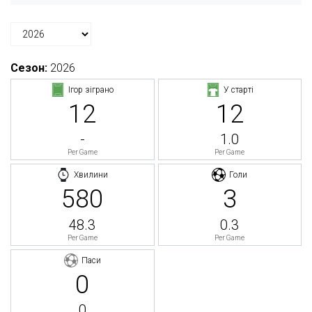
Сезон:
2026
Ігор зіграно
У старті
12
12
-
1.0
Per Game
Per Game
Хвилини
Голи
580
3
48.3
0.3
Per Game
Per Game
Паси
0
0