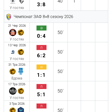
40`
1
3:8
У гостях
Чемпіонат ЗАФ 8×8 сезону 2026
21 Чер 2026
в
50`
0:4
У гостях
13 Чер 2026
п
50`
6:2
У гостях
31 Тра 2026
н
50`
1:1
Вдома
17 Тра 2026
п
50`
5:1
У гостях
3 Тра 2026
п
50`