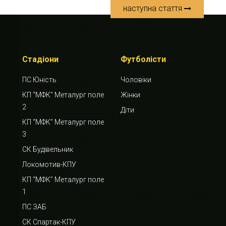
наступна стаття
Стадіони
Футболісти
ПС Юність
Чоловіки
КП “МФК” Металург поле
Жінки
2
Діти
КП “МФК” Металург поле
3
СК Будівельник
Локомотив-КПУ
КП “МФК” Металург поле
1
ПС ЗАБ
СК Спартак-КПУ