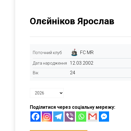
Олєйніков Ярослав
FC MR
Поточний клуб
12.03.2002
Дата народження
24
Вік
Поділитися через соціальну мережу: