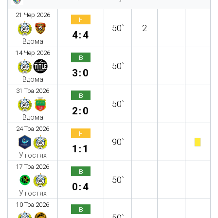
21 Чер 2026
н
50`
2
4:4
Вдома
14 Чер 2026
в
50`
3:0
Вдома
31 Тра 2026
в
50`
2:0
Вдома
24 Тра 2026
н
90`
1:1
У гостях
17 Тра 2026
в
50`
0:4
У гостях
10 Тра 2026
в
50`