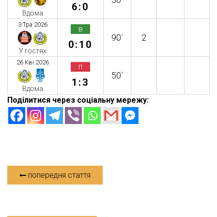
6:0
Вдома
3 Тра 2026
в
90`
2
0:10
У гостях
26 Кві 2026
п
50`
1:3
Вдома
Поділитися через соціальну мережу:
попередня стаття