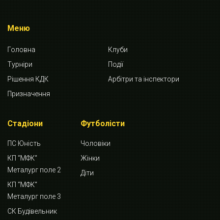
Меню
Головна
Клуби
Турніри
Події
Рішення КДК
Арбітри та інспектори
Призначення
Стадіони
Футболісти
ПС Юність
Чоловіки
КП “МФК”
Жінки
Металург поле 2
Діти
КП “МФК”
Металург поле 3
СК Будівельник