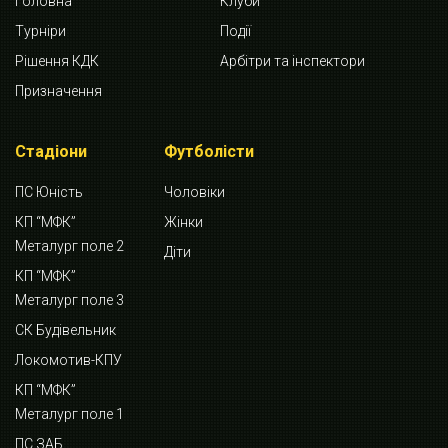
Головна
Клуби
Турніри
Події
Рішення КДК
Арбітри та інспектори
Призначення
Стадіони
Футболісти
ПС Юність
Чоловіки
КП “МФК”
Жінки
Металург поле 2
Діти
КП “МФК”
Металург поле 3
СК Будівельник
Локомотив-КПУ
КП “МФК”
Металург поле 1
ПС ЗАБ