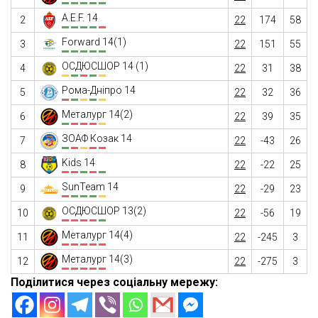
A.E.F. 14
2
22
174
58
Forward 14(1)
3
22
151
55
ОСДЮСШОР 14 (1)
4
22
31
38
Рома-Дніпро 14
5
22
32
36
Металург 14(2)
6
22
39
35
ЗОАФ Козак 14
7
22
-43
26
Kids 14
8
22
-22
25
SunTeam 14
9
22
-29
23
ОСДЮСШОР 13(2)
10
22
-56
19
Металург 14(4)
11
22
-245
3
Металург 14(3)
12
22
-275
3
Поділитися через соціальну мережу: