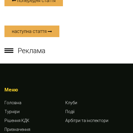
попередня стаття
наступна стаття
Реклама
Меню
Головна
Клуби
Турніри
Події
Рішення КДК
Арбітри та інспектори
Призначення