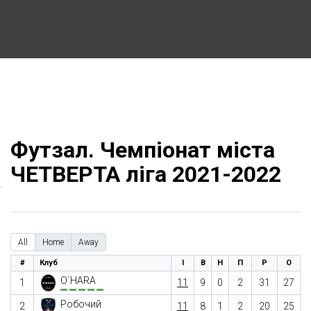
Футзал. Чемпіонат міста
ЧЕТВЕРТА ліга 2021-2022
All
Home
Away
#
Клуб
І
В
Н
П
Р
О
O`HARA
1
11
9
0
2
31
27
Робочий
2
11
8
1
2
20
25