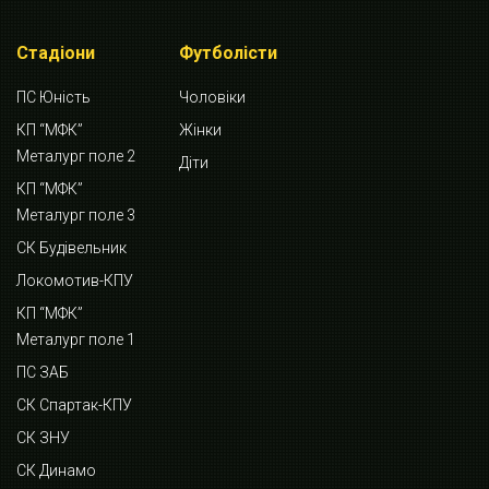
Стадіони
Футболісти
ПС Юність
Чоловіки
КП “МФК”
Жінки
Металург поле 2
Діти
КП “МФК”
Металург поле 3
СК Будівельник
Локомотив-КПУ
КП “МФК”
Металург поле 1
ПС ЗАБ
СК Спартак-КПУ
СК ЗНУ
СК Динамо