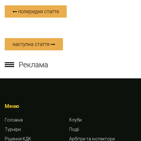
попередня стаття
наступна стаття
Реклама
Меню
Головна
Клуби
Турніри
Події
Рішення КДК
Арбітри та інспектори