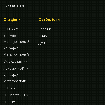
Призначення
Стадіони
Футболісти
ПС Юність
Чоловіки
КП “МФК”
Жінки
Металург поле 2
Діти
КП “МФК”
Металург поле 3
СК Будівельник
Локомотив-КПУ
КП “МФК”
Металург поле 1
ПС ЗАБ
СК Спартак-КПУ
СК ЗНУ