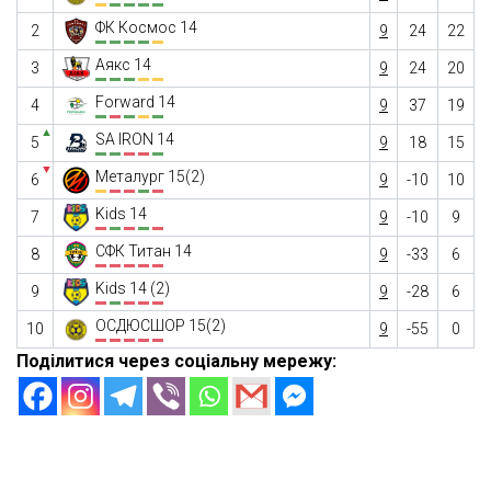
ФК Космос 14
2
9
24
22
Аякс 14
3
9
24
20
Forward 14
4
9
37
19
▲
SA IRON 14
5
9
18
15
▼
Металург 15(2)
6
9
-10
10
Kids 14
7
9
-10
9
СФК Титан 14
8
9
-33
6
Kids 14 (2)
9
9
-28
6
ОСДЮСШОР 15(2)
10
9
-55
0
Поділитися через соціальну мережу: