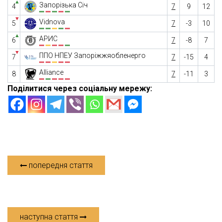
▲
Запорізька Січ
4
7
9
12
▼
Vidnova
5
7
-3
10
▲
АРИС
6
7
-8
7
▼
ППО НПЕУ Запоріжжяобленерго
7
7
-15
4
Alliance
8
7
-11
3
Поділитися через соціальну мережу:
попередня стаття
наступна стаття