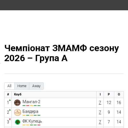
Чемпіонат ЗМАМФ сезону
2026 – Група А
All
Home
Away
#
Клуб
І
Р
О
▲
Мангал-2
1
7
12
16
▲
Баядера
2
7
9
14
▼
ФК Купець
3
7
7
14