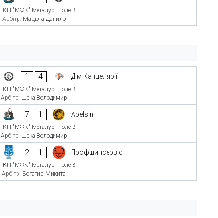
КП "МФК" Металург поле 3
Арбітр:
Мацюта Данило
1
4
Дім Канцелярії
КП "МФК" Металург поле 3
Арбітр:
Шека Володимир
7
1
Apelsin
КП "МФК" Металург поле 3
Арбітр:
Шека Володимир
2
1
Профшинсервіс
КП "МФК" Металург поле 3
Арбітр:
Богатир Микита