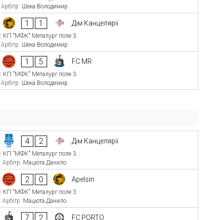
Арбітр:
Шека Володимир
1
1
Дім Канцелярії
КП "МФК" Металург поле 3
Арбітр:
Шека Володимир
1
5
FC MR
КП "МФК" Металург поле 3
Арбітр:
Шека Володимир
4
2
Дім Канцелярії
КП "МФК" Металург поле 3
Арбітр:
Мацюта Данило
2
0
Apelsin
КП "МФК" Металург поле 3
Арбітр:
Мацюта Данило
7
2
FC PORTO