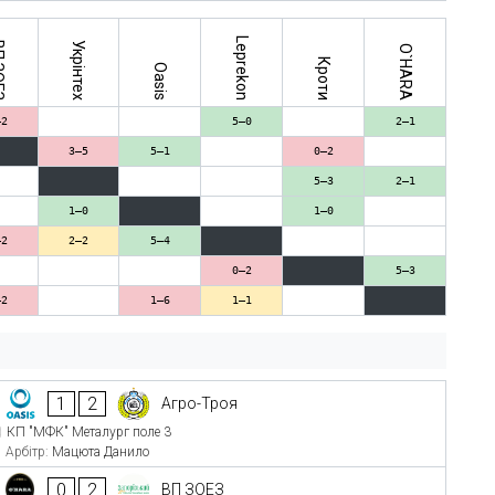
Leprekon
ОЕЗ
Укрінтех
O`HARA
Кроти
Oasis
–2
5–0
2–1
3–5
5–1
0–2
5–3
2–1
1–0
1–0
–2
2–2
5–4
0–2
5–3
–2
1–6
1–1
1
2
Агро-Троя
КП "МФК" Металург поле 3
Арбітр:
Мацюта Данило
0
2
ВП ЗОЕЗ