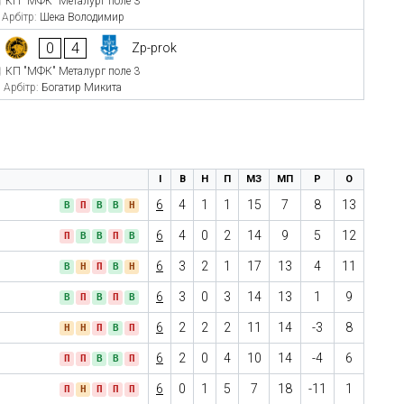
КП "МФК" Металург поле 3
Арбітр:
Шека Володимир
0
4
Zp-prok
КП "МФК" Металург поле 3
Арбітр:
Богатир Микита
І
В
Н
П
МЗ
МП
Р
О
6
4
1
1
15
7
8
13
В
П
В
В
Н
6
4
0
2
14
9
5
12
П
В
В
П
В
6
3
2
1
17
13
4
11
В
Н
П
В
Н
6
3
0
3
14
13
1
9
В
П
В
П
В
6
2
2
2
11
14
-3
8
Н
Н
П
В
П
6
2
0
4
10
14
-4
6
П
П
В
В
П
6
0
1
5
7
18
-11
1
П
Н
П
П
П