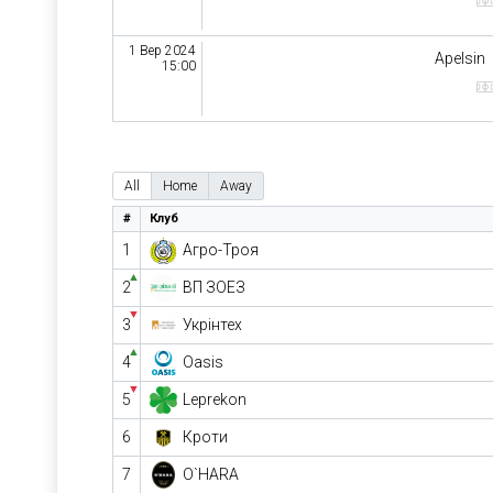
1 Вер 2024
Apelsin
15:00
All
Home
Away
#
Клуб
1
Агро-Троя
▲
2
ВП ЗОЕЗ
▼
3
Укрінтех
▲
4
Oasis
▼
5
Leprekon
6
Кроти
7
O`HARA