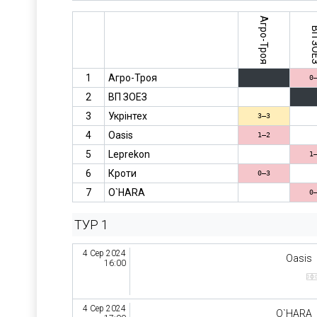
Агро-Троя
ВП З
1
Агро-Троя
0
2
ВП ЗОЕЗ
3
Укрінтех
3–3
4
Oasis
1–2
5
Leprekon
1
6
Кроти
0–3
7
O`HARA
0
ТУР 1
4 Сер 2024
Oasis
16:00
4 Сер 2024
O`HARA