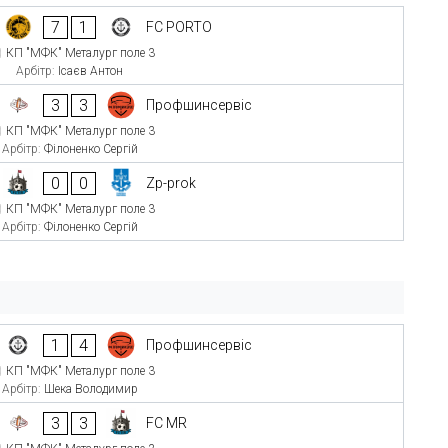
7
1
FC PORTO
КП "МФК" Металург поле 3
Арбітр:
Ісаєв Антон
3
3
Профшинсервіс
КП "МФК" Металург поле 3
Арбітр:
Філоненко Сергій
0
0
Zp-prok
КП "МФК" Металург поле 3
Арбітр:
Філоненко Сергій
1
4
Профшинсервіс
КП "МФК" Металург поле 3
Арбітр:
Шека Володимир
3
3
FC MR