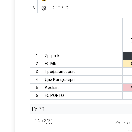
6
FC PORTO
Z
1
Zp-prok
2
FC MR
3
Профшинсервіс
4
Дім Канцелярії
5
Apelsin
6
FC PORTO
ТУР 1
4 Сер 2024
Zp-prok
13:00