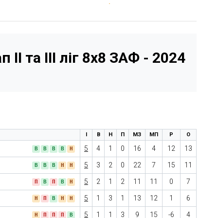
 ІІ та ІІІ ліг 8x8 ЗАФ - 2024
І
В
Н
П
МЗ
МП
Р
О
5
4
1
0
16
4
12
13
В
В
В
В
Н
5
3
2
0
22
7
15
11
В
В
В
Н
Н
5
2
1
2
11
11
0
7
П
В
П
В
Н
5
1
3
1
13
12
1
6
Н
П
В
Н
Н
5
1
1
3
9
15
-6
4
Н
П
П
П
В