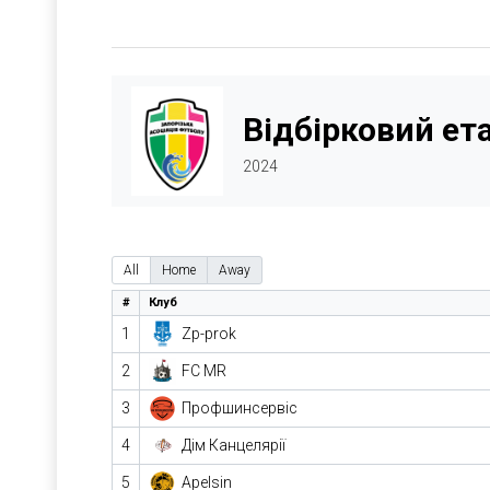
Відбірковий етап
2024
All
Home
Away
#
Клуб
1
Zp-prok
2
FC MR
3
Профшинсервіс
4
Дім Канцелярії
5
Apelsin