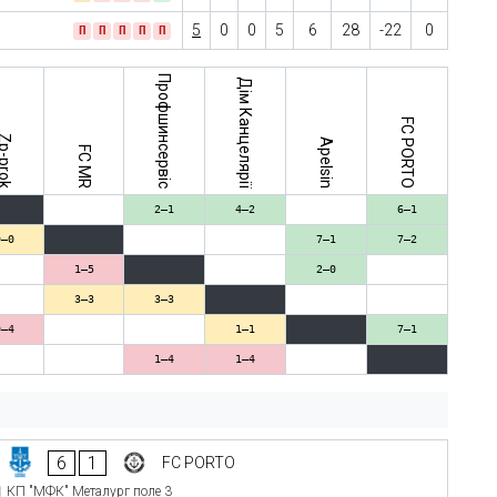
5
0
0
5
6
28
-22
0
П
П
П
П
П
Профшинсервіс
Дім Канцелярії
FC PORTO
p-prok
Apelsin
FC MR
2–1
4–2
6–1
0–0
7–1
7–2
1–5
2–0
3–3
3–3
0–4
1–1
7–1
1–4
1–4
6
1
FC PORTO
КП "МФК" Металург поле 3