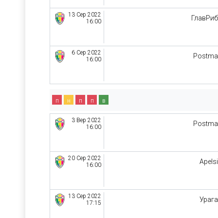
13 Сер 2022
ГлавРи
16:00
6 Сер 2022
Postma
16:00
п
н
п
п
в
3 Вер 2022
Postma
16:00
20 Сер 2022
Apels
16:00
13 Сер 2022
Ураг
17:15