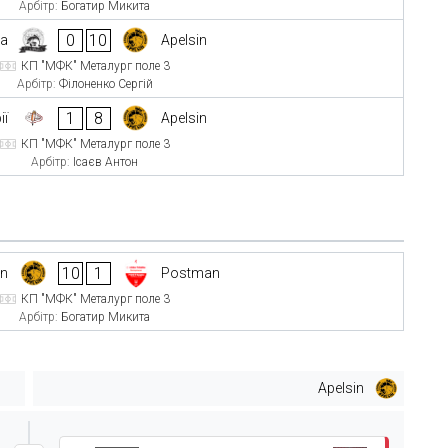
Арбітр:
Богатир Микита
0
10
ба
Apelsin
КП "МФК" Металург поле 3
Арбітр:
Філоненко Сергій
1
8
ії
Apelsin
КП "МФК" Металург поле 3
Арбітр:
Ісаєв Антон
10
1
in
Postman
КП "МФК" Металург поле 3
Арбітр:
Богатир Микита
Apelsin