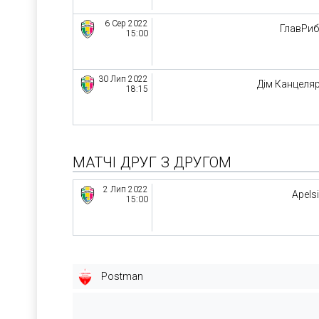
6 Сер 2022
ГлавРи
15:00
30 Лип 2022
Дім Канцеляр
18:15
МАТЧІ ДРУГ З ДРУГОМ
2 Лип 2022
Apels
15:00
Postman