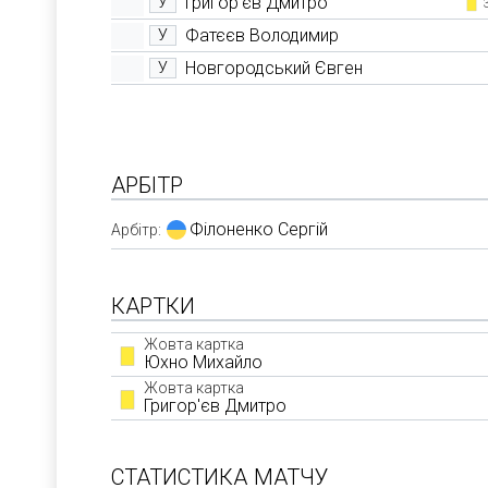
Григор'єв Дмитро
У
Фатєєв Володимир
У
Новгородський Євген
У
АРБІТР
Філоненко Сергій
Арбітр:
КАРТКИ
Жовта картка
Юхно Михайло
Жовта картка
Григор'єв Дмитро
СТАТИСТИКА МАТЧУ