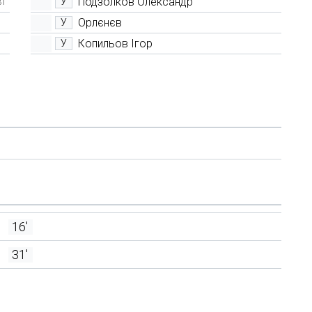
Подзолков Олександр
У
31'
Орлєнєв
У
Копильов Ігор
У
16'
31'