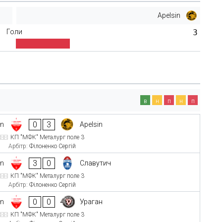
Apelsin
Голи
3
в
н
п
н
п
0
3
n
Apelsin
КП "МФК" Металург поле 3
Арбітр:
Філоненко Сергій
3
0
n
Славутич
КП "МФК" Металург поле 3
Арбітр:
Філоненко Сергій
0
0
n
Ураган
КП "МФК" Металург поле 3