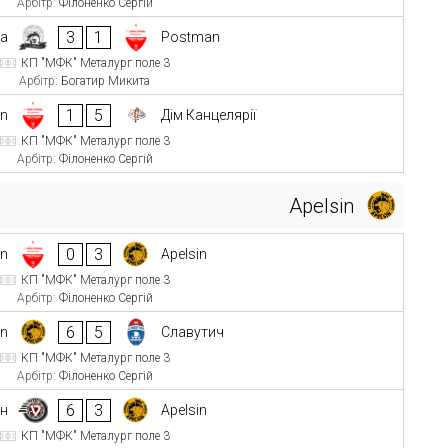
Арбітр:
Філоненко Сергій
3
1
ба
Postman
КП "МФК" Металург поле 3
Арбітр:
Богатир Микита
1
5
n
Дім Канцелярії
КП "МФК" Металург поле 3
Арбітр:
Філоненко Сергій
Apelsin
0
3
n
Apelsin
КП "МФК" Металург поле 3
Арбітр:
Філоненко Сергій
6
5
in
Славутич
КП "МФК" Металург поле 3
Арбітр:
Філоненко Сергій
6
3
ан
Apelsin
КП "МФК" Металург поле 3