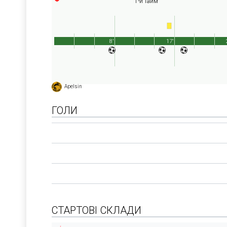
1-й тайм
8'
17'
Apelsin
ГОЛИ
СТАРТОВІ СКЛАДИ