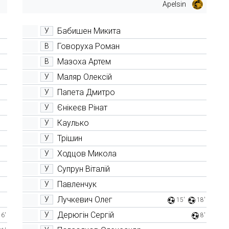
Apelsin
Бабишен Микита
У
Говоруха Роман
В
Мазоха Артем
В
Маляр Олексій
У
Папета Дмитро
У
Єнікеєв Рінат
У
Каулько
У
Трішин
У
Ходцов Микола
У
Супрун Віталій
У
Павленчук
У
Лучкевич Олег
У
15'
18'
Дерюгін Сергій
У
16'
8'