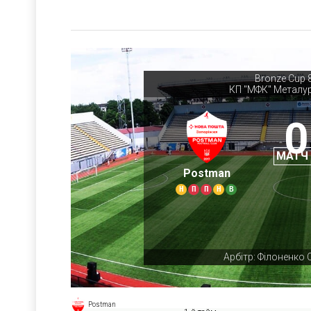
Bronze Cup 
КП "МФК" Металур
0
МАТЧ
Postman
Н
П
П
Н
В
Арбітр: Філоненко 
Postman