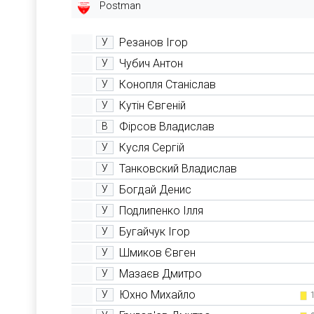
Postman
Резанов Ігор
У
Чубич Антон
У
Конопля Станіслав
У
Кутін Євгеній
У
Фірсов Владислав
В
Кусля Сергій
У
Танковский Владислав
У
Богдай Денис
У
Подлипенко Ілля
У
Бугайчук Ігор
У
Шмиков Євген
У
Мазаєв Дмитро
У
Юхно Михайло
У