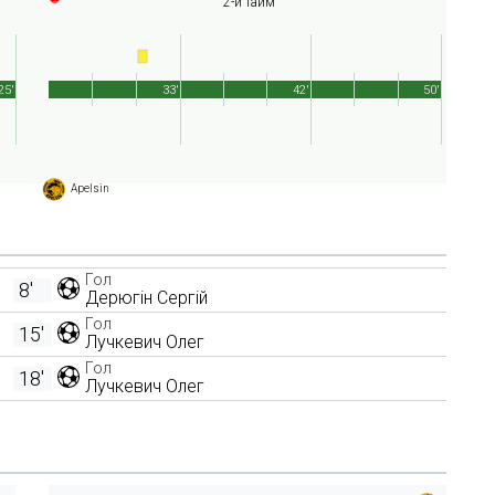
2-й тайм
25'
33'
42'
50'
Apelsin
Гол
8'
Дерюгін Сергій
Гол
15'
Лучкевич Олег
Гол
18'
Лучкевич Олег