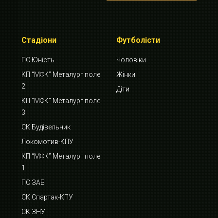
Стадіони
Футболісти
ПС Юність
Чоловіки
КП “МФК” Металург поле
Жінки
2
Діти
КП “МФК” Металург поле
3
СК Будівельник
Локомотив-КПУ
КП “МФК” Металург поле
1
ПС ЗАБ
СК Спартак-КПУ
СК ЗНУ