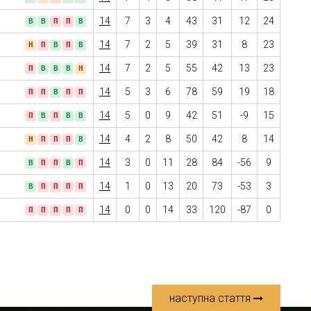
14
7
3
4
43
31
12
24
В
В
П
П
В
14
7
2
5
39
31
8
23
Н
П
В
П
В
14
7
2
5
55
42
13
23
П
В
В
В
Н
14
5
3
6
78
59
19
18
П
П
В
П
П
14
5
0
9
42
51
-9
15
П
В
П
В
В
14
4
2
8
50
42
8
14
Н
П
П
П
В
14
3
0
11
28
84
-56
9
В
П
П
В
П
14
1
0
13
20
73
-53
3
В
П
П
П
П
14
0
0
14
33
120
-87
0
П
П
П
П
П
наступна стаття