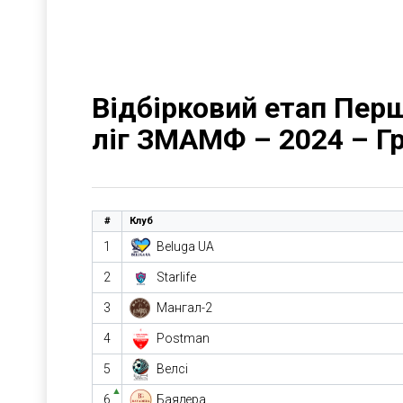
Відбірковий етап Перш
ліг ЗМАМФ – 2024 – Г
#
Клуб
1
Beluga UA
2
Starlife
3
Мангал-2
4
Postman
5
Велсі
▲
6
Баядера