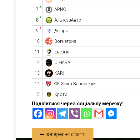
▲
7
АРИС
▲
8
АльтезаАвто
▼
9
Дніпро
10
Вогнетрив
11
Енергія
12
O`HARA
13
KARI
14
ФК Зірка-Запоріжжя
15
Кроти
Поділитися через соціальну мережу:
попередня стаття