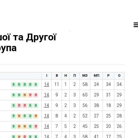
ої та Другої
рупа
І
В
Н
П
МЗ
МП
Р
О
14
11
1
2
58
24
34
34
В
В
В
В
В
14
9
2
3
60
29
31
29
В
В
Н
П
П
14
9
2
3
56
38
18
29
В
П
П
В
В
14
8
4
2
52
27
25
28
В
Н
В
В
Н
14
7
5
2
45
25
20
26
В
Н
Н
В
П
14
7
4
3
58
41
17
25
В
Н
П
В
В